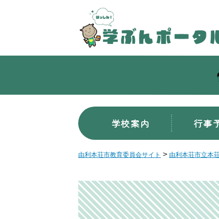
学校案内
行事
>
由利本荘市教育委員会サイト
由利本荘市立本