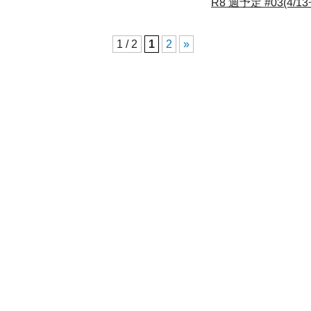
R8 週予定 #03(4/13~
1 / 2
1
2
»