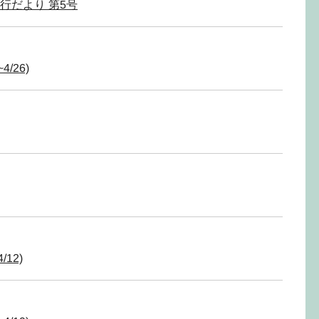
行だより 第5号
4/26)
/12)