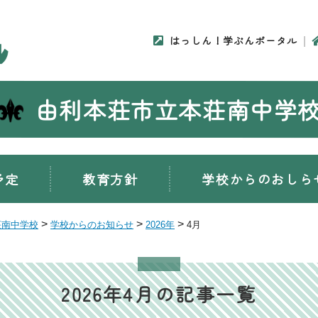
はっしん！学ぶんポータル
由利本荘市立本荘南中学
予定
教育方針
学校からのおしら
>
>
>
荘南中学校
学校からのお知らせ
2026年
4月
2026年4月の記事一覧