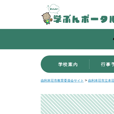
学校案内
行事
>
由利本荘市教育委員会サイト
由利本荘市立本