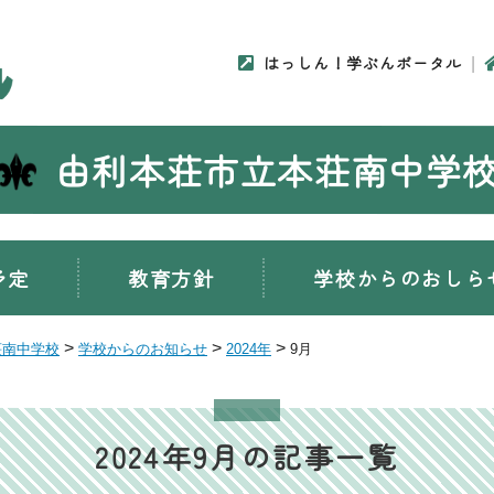
はっしん！学ぶんポータル
由利本荘市立本荘南中学
予定
教育方針
学校からのおしら
>
>
>
荘南中学校
学校からのお知らせ
2024年
9月
2024年9月の記事一覧