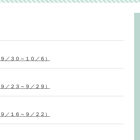
（９／３０～１０／６）
（９／２３～９／２９）
（９／１６～９／２２）