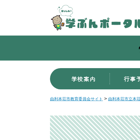
学校案内
行事
>
由利本荘市教育委員会サイト
由利本荘市立本