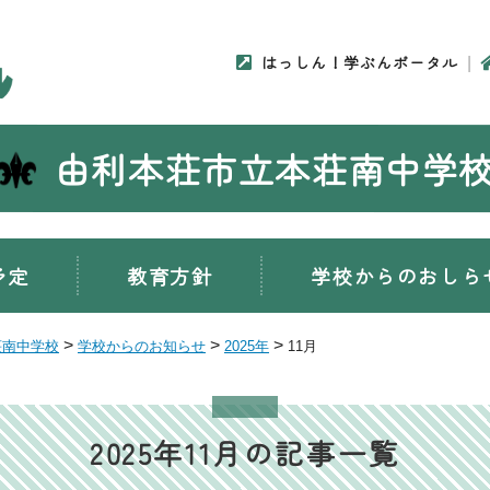
はっしん！学ぶんポータル
由利本荘市立本荘南中学
予定
教育方針
学校からのおしら
>
>
>
荘南中学校
学校からのお知らせ
2025年
11月
2025年11月の記事一覧