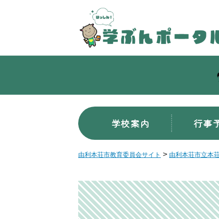
学校案内
行事
>
由利本荘市教育委員会サイト
由利本荘市立本