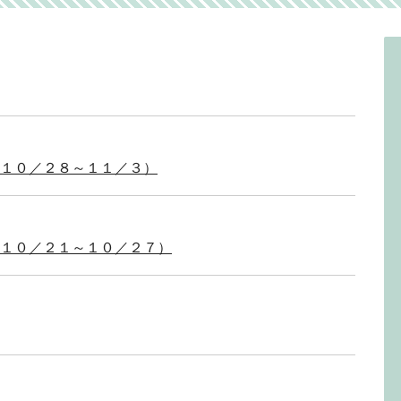
１０／２８～１１／３）
１０／２１～１０／２７）