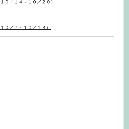
１０／１４～１０／２０）
１０／７～１０／１３）