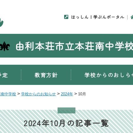
はっしん！学ぶんポータル
由利本荘市立本荘南中学
予定
教育方針
学校からのおしら
>
>
>
荘南中学校
学校からのお知らせ
2024年
10月
2024年10月の記事一覧