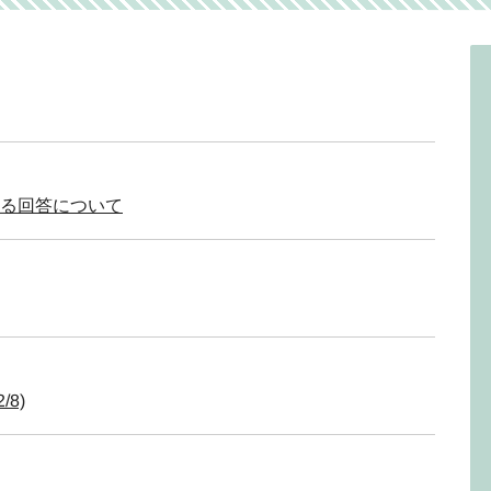
する回答について
/8)