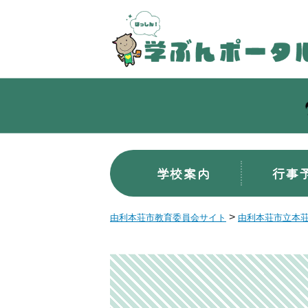
学校案内
行事
>
由利本荘市教育委員会サイト
由利本荘市立本