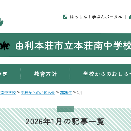
はっしん！学ぶんポータル
由利本荘市立本荘南中学
予定
教育方針
学校からのおしら
>
>
>
荘南中学校
学校からのお知らせ
2026年
1月
2026年1月の記事一覧