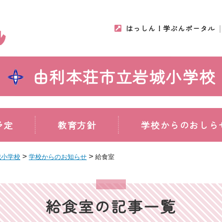
はっしん！学ぶんポータル
由利本荘市立岩城小学校
予定
教育方針
学校からのおしら
>
>
城小学校
学校からのお知らせ
給食室
給食室の記事一覧