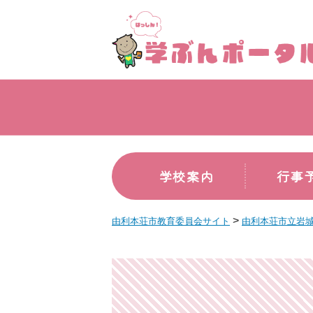
学校案内
行事
>
由利本荘市教育委員会サイト
由利本荘市立岩