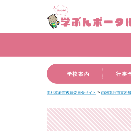
学校案内
行事
>
由利本荘市教育委員会サイト
由利本荘市立岩