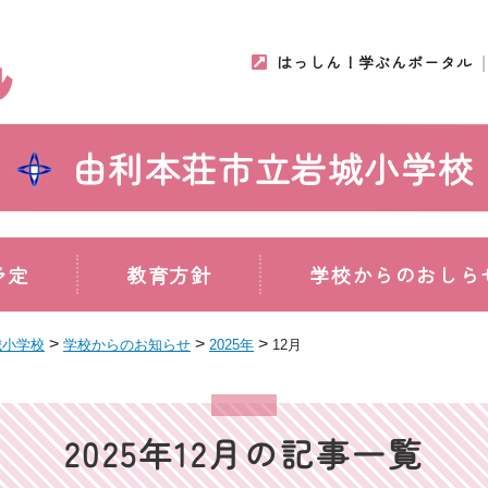
はっしん！学ぶんポータル
由利本荘市立岩城小学校
予定
教育方針
学校からのおしら
>
>
>
城小学校
学校からのお知らせ
2025年
12月
2025年12月の記事一覧