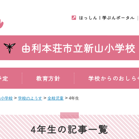
はっしん！学ぶんポータル
由利本荘市立新山小学校
予定
教育方針
学校からのおしら
>
>
>
山小学校
学校のようす
全校児童
4年生
4年生の記事一覧