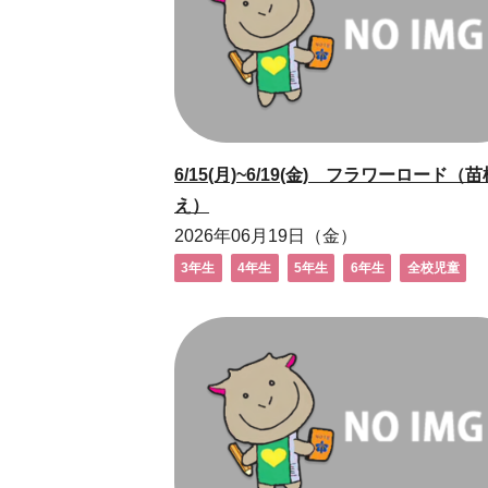
6/15(月)~6/19(金) フラワーロード（苗
え）
2026年06月19日（金）
3年生
4年生
5年生
6年生
全校児童