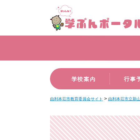
学校案内
行事
>
由利本荘市教育委員会サイト
由利本荘市立新