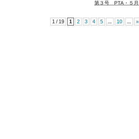
第３号 PTA・５
1 / 19
1
2
3
4
5
...
10
...
»