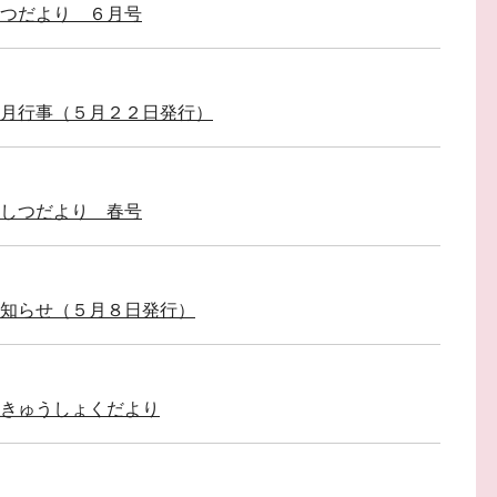
しつだより ６月号
月行事（５月２２日発行）
ょしつだより 春号
知らせ（５月８日発行）
 きゅうしょくだより