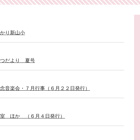
わかり新山小
しつだより 夏号
念音楽会・７月行事（６月２２日発行）
室 ほか （６月４日発行）