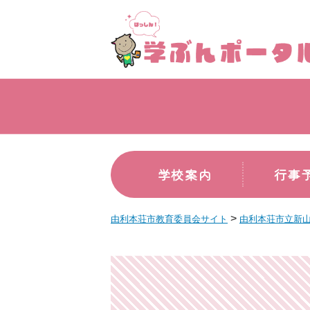
学校案内
行事
>
由利本荘市教育委員会サイト
由利本荘市立新