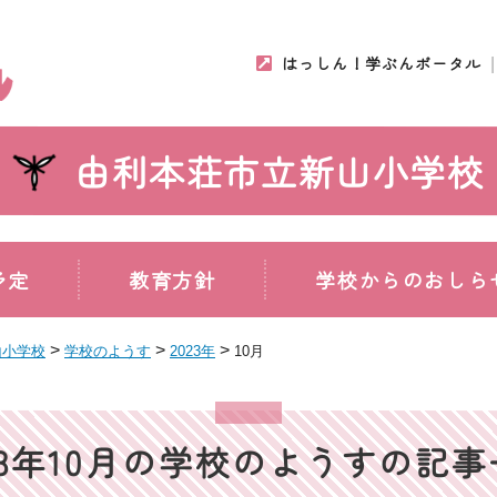
はっしん！学ぶんポータル
由利本荘市立新山小学校
予定
教育方針
学校からのおしら
>
>
>
山小学校
学校のようす
2023年
10月
23年10月の学校のようすの記