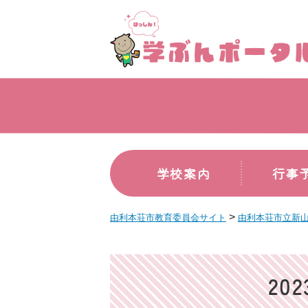
学校案内
行事
>
由利本荘市教育委員会サイト
由利本荘市立新
20