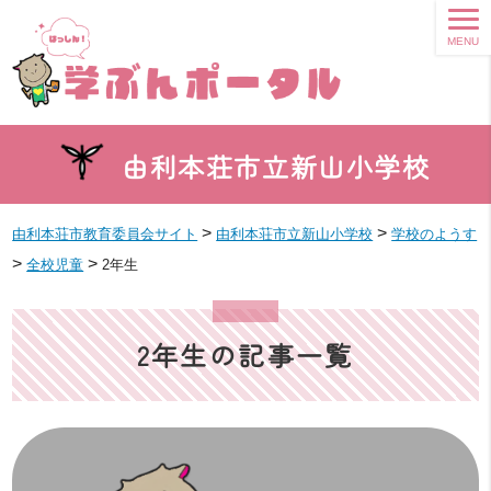
MENU
由利本荘市立新山小学校
>
>
由利本荘市教育委員会サイト
由利本荘市立新山小学校
学校のようす
>
>
全校児童
2年生
2年生の記事一覧