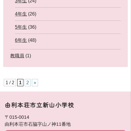
3年生
(24)
4年生
(26)
5年生
(36)
6年生
(48)
教職員
(1)
1 / 2
1
2
»
由利本荘市立新山小学校
〒015-0014
由利本荘市石脇字山ノ神11番地