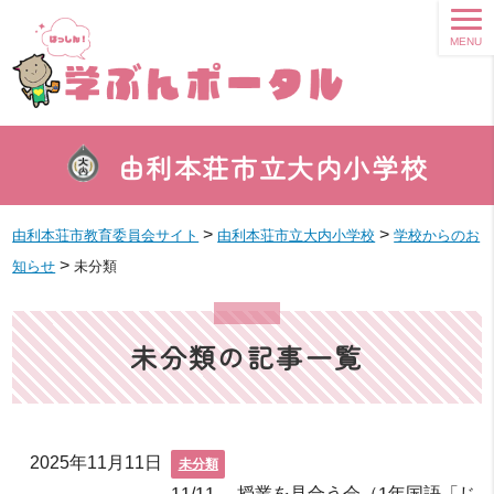
MENU
由利本荘市立大内小学校
>
>
由利本荘市教育委員会サイト
由利本荘市立大内小学校
学校からのお
>
知らせ
未分類
未分類の記事一覧
2025年11月11日
未分類
11/11 授業を見合う会（1年国語「じ