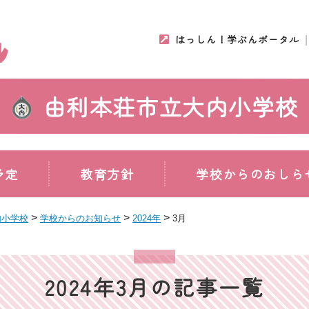
はっしん！学ぶんポータル
由利本荘市立大内小学校
予定
教育方針
学校からのおしら
>
>
>
内小学校
学校からのお知らせ
2024年
3月
2024年3月の記事一覧