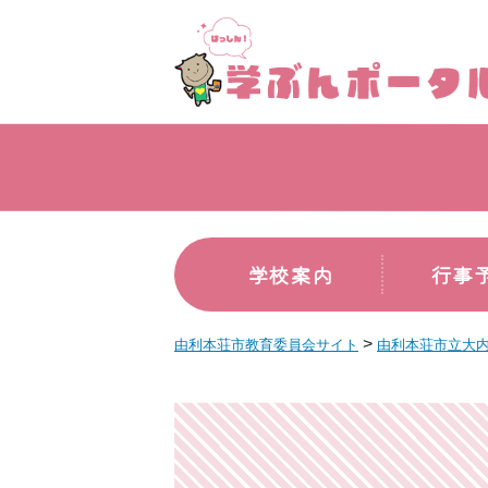
学校案内
行事
>
由利本荘市教育委員会サイト
由利本荘市立大