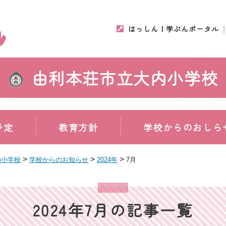
はっしん！学ぶんポータル
由利本荘市立大内小学校
予定
教育方針
学校からのおしら
>
>
>
内小学校
学校からのお知らせ
2024年
7月
2024年7月の記事一覧