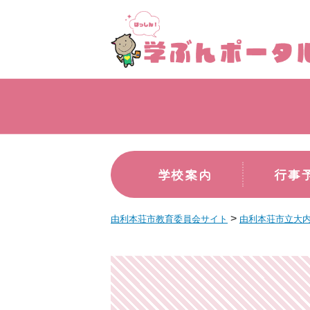
学校案内
行事
>
由利本荘市教育委員会サイト
由利本荘市立大