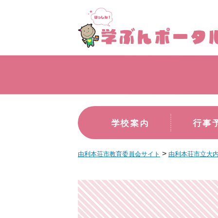
学校案内
行事
>
由利本荘市教育委員会サイト
由利本荘市立大