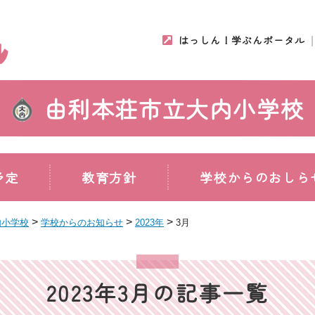
はっしん！学ぶんポータル
由利本荘市立大内小学校
予定
教育方針
学校からのおしら
>
>
>
内小学校
学校からのお知らせ
2023年
3月
2023年3月の記事一覧