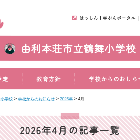
はっしん！学ぶんポータル
由利本荘市立鶴舞小学校
予定
教育方針
学校からのおしら
>
>
>
舞小学校
学校からのお知らせ
2026年
4月
2026年4月の記事一覧