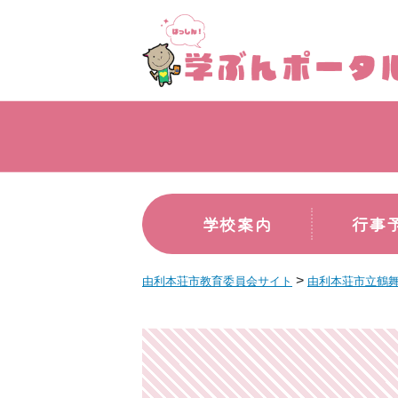
学校案内
行事
>
由利本荘市教育委員会サイト
由利本荘市立鶴