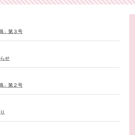
鶴鳴」第３号
知らせ
鶴鳴」第２号
より