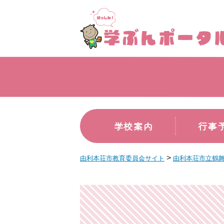
学校案内
行事
>
由利本荘市教育委員会サイト
由利本荘市立鶴