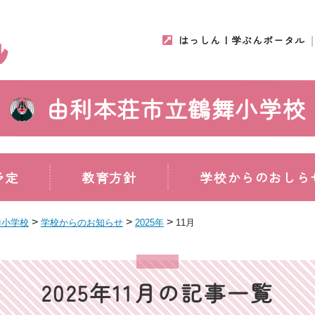
はっしん！学ぶんポータル
由利本荘市立鶴舞小学校
予定
教育方針
学校からのおしら
>
>
>
舞小学校
学校からのお知らせ
2025年
11月
2025年11月の記事一覧