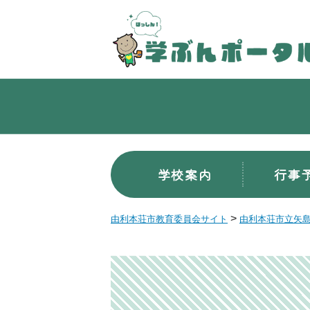
学校案内
行事
>
由利本荘市教育委員会サイト
由利本荘市立矢