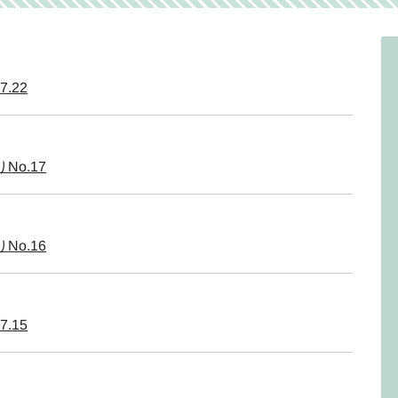
7.22
o.17
o.16
7.15