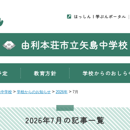
はっしん！学ぶんポータル
由利本荘市立矢島中学校
予定
教育方針
学校からのおしら
>
>
>
島中学校
学校からのお知らせ
2026年
7月
2026年7月の記事一覧