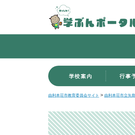
学校案内
行事
>
由利本荘市教育委員会サイト
由利本荘市立矢