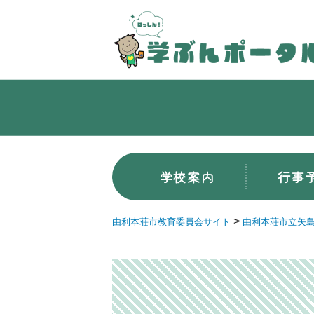
学校案内
行事
>
由利本荘市教育委員会サイト
由利本荘市立矢