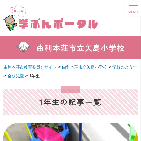
MENU
由利本荘市立矢島小学校
>
>
由利本荘市教育委員会サイト
由利本荘市立矢島小学校
学校のようす
>
>
全校児童
1年生
1年生の記事一覧