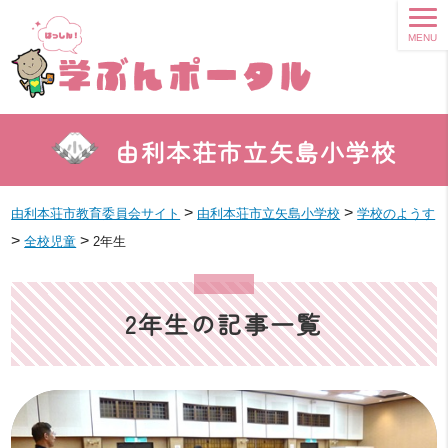
MENU
由利本荘市立矢島小学校
>
>
由利本荘市教育委員会サイト
由利本荘市立矢島小学校
学校のようす
>
>
全校児童
2年生
2年生の記事一覧