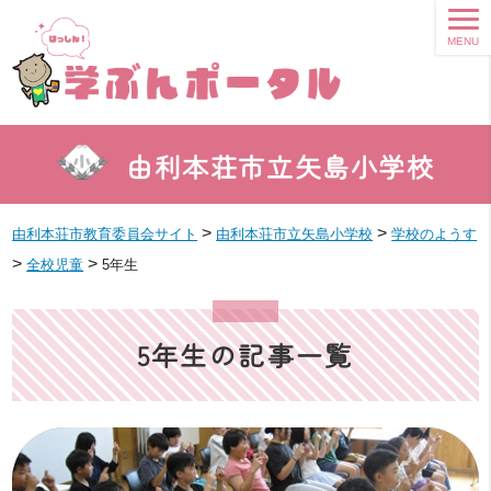
MENU
由利本荘市立矢島小学校
>
>
由利本荘市教育委員会サイト
由利本荘市立矢島小学校
学校のようす
>
>
全校児童
5年生
5年生の記事一覧