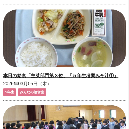
本日の給食「主菜部門第３位」「５年生考案みそ汁①」
2026年03月05日（木）
5年生
みんなの給食室