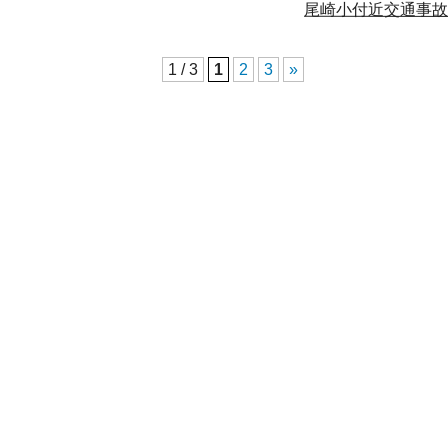
尾崎小付近交通事
1 / 3
1
2
3
»