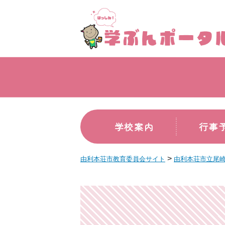
学校案内
行事
>
由利本荘市教育委員会サイト
由利本荘市立尾