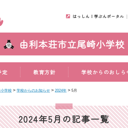
はっしん！学ぶんポータル
由利本荘市立尾崎小学校
予定
教育方針
学校からのおしら
>
>
>
崎小学校
学校からのお知らせ
2024年
5月
2024年5月の記事一覧