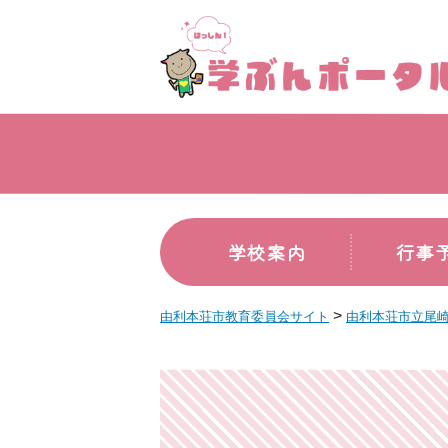
学校案内
行事
>
由利本荘市教育委員会サイト
由利本荘市立尾