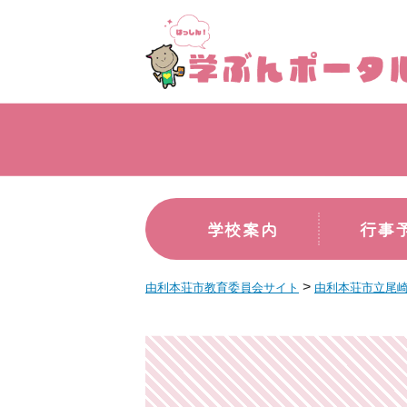
学校案内
行事
>
由利本荘市教育委員会サイト
由利本荘市立尾