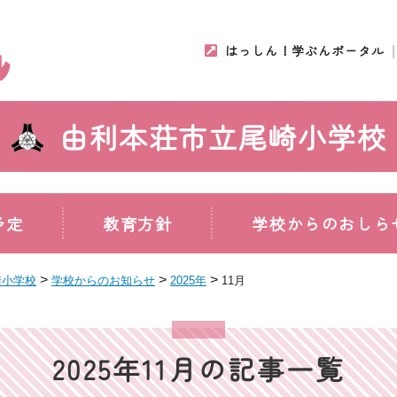
はっしん！学ぶんポータル
由利本荘市立尾崎小学校
予定
教育方針
学校からのおしら
>
>
>
崎小学校
学校からのお知らせ
2025年
11月
2025年11月の記事一覧