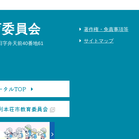
育委員会
著作権・免責事項等
サイトマップ
字弁天前40番地61
タルTOP
利本荘市教育委員会