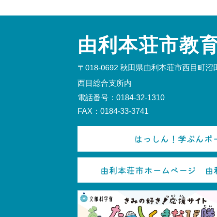
由利本荘市教
〒018-0692
秋田県由利本荘市西目町沼田
西目総合支所内
電話番号：0184-32-1310
FAX：0184-33-3741
はっしん！学ぶんポー
由利本荘市ホームページ 由