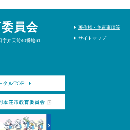
育委員会
著作権・免責事項等
サイトマップ
字弁天前40番地61
タルTOP
利本荘市教育委員会