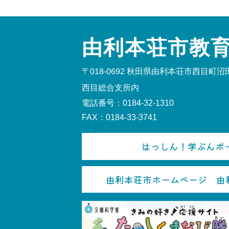
由利本荘市教
〒018-0692
秋田県由利本荘市西目町沼田
西目総合支所内
電話番号：0184-32-1310
FAX：0184-33-3741
はっしん！学ぶんポー
由利本荘市ホームページ 由