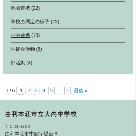
地域連携
(22)
学校の周辺の様子
(23)
小中連携
(13)
生徒会活動
(6)
部活動
(4)
1 / 6
1
2
3
4
5
...
»
最後 »
由利本荘市立大内中学校
〒018-0722
由利本荘市中館字堤台６