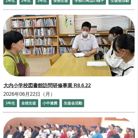
1年生
2年生
3年生
全校生徒
学校の周辺の様子
生徒会活動
大内小学校図書館訪問研修事業 R8.6.22
2026年06月22日（月）
3年生
全校生徒
小中連携
生徒会活動