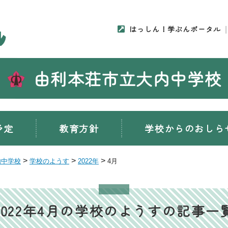
はっしん！学ぶんポータル
由利本荘市立大内中学校
予定
教育方針
学校からのおしら
>
>
>
内中学校
学校のようす
2022年
4月
2022年4月の学校のようすの記事一