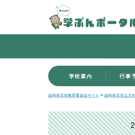
学校案内
行事
>
由利本荘市教育委員会サイト
由利本荘市立大