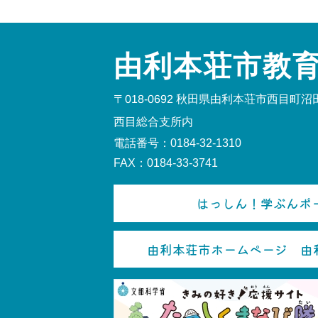
由利本荘市教
〒018-0692
秋田県由利本荘市西目町沼田
西目総合支所内
電話番号：0184-32-1310
FAX：0184-33-3741
はっしん！学ぶんポー
由利本荘市ホームページ 由