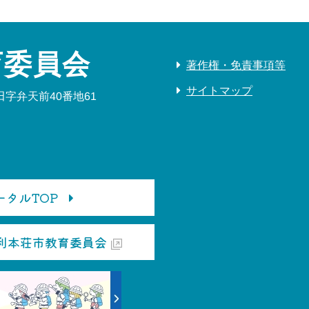
育委員会
著作権・免責事項等
サイトマップ
字弁天前40番地61
タルTOP
利本荘市教育委員会