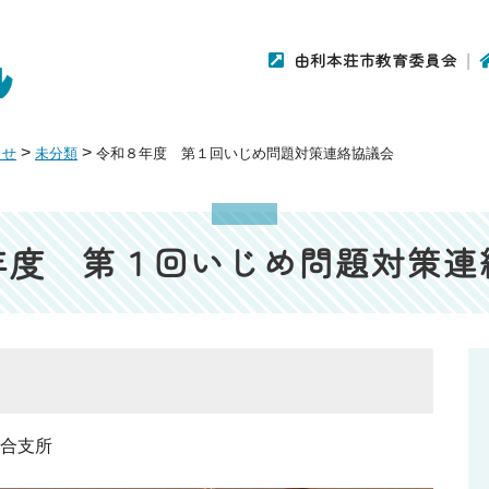
由利本荘市教育委員会
>
>
らせ
未分類
令和８年度 第１回いじめ問題対策連絡協議会
年度 第１回いじめ問題対策連
総合支所