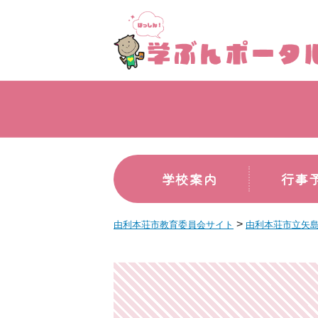
学校案内
行事
>
由利本荘市教育委員会サイト
由利本荘市立矢