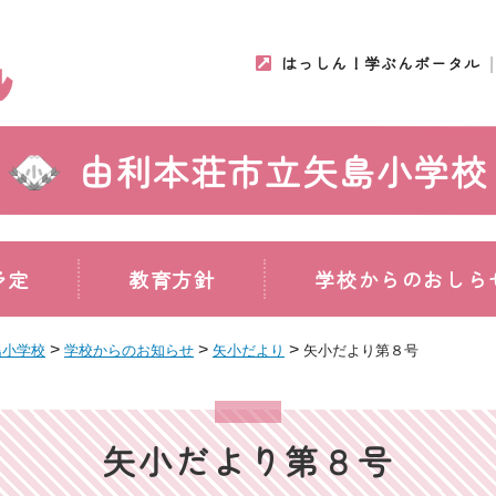
はっしん！学ぶんポータル
由利本荘市立矢島小学校
予定
教育方針
学校からのおしら
>
>
>
島小学校
学校からのお知らせ
矢小だより
矢小だより第８号
矢小だより第８号