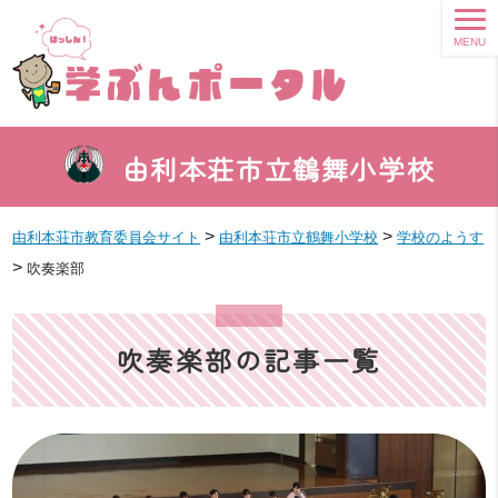
MENU
由利本荘市立鶴舞小学校
>
>
由利本荘市教育委員会サイト
由利本荘市立鶴舞小学校
学校のようす
>
吹奏楽部
吹奏楽部の記事一覧