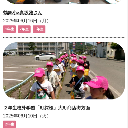
鶴舞小×真坂雅さん
2025年06月16日（月）
1年生
2年生
3年生
２年生校外学習「町探検」大町商店街方面
2025年06月10日（火）
2年生