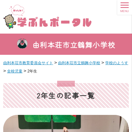
MENU
由利本荘市立鶴舞小学校
>
>
由利本荘市教育委員会サイト
由利本荘市立鶴舞小学校
学校のようす
>
>
全校児童
2年生
2年生の記事一覧