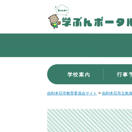
学校案内
行事
>
由利本荘市教育委員会サイト
由利本荘市立鳥