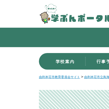
学校案内
行事
>
由利本荘市教育委員会サイト
由利本荘市立鳥