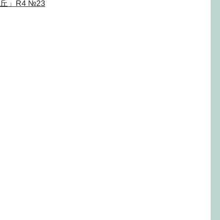
」R4 №23