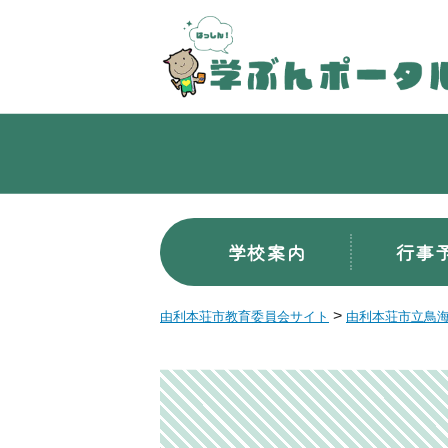
学校案内
行事
>
由利本荘市教育委員会サイト
由利本荘市立鳥