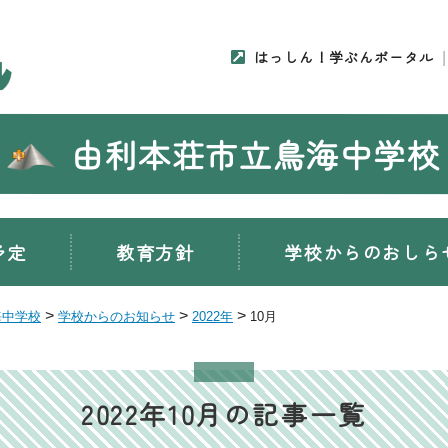
はっしん！学ぶんポータル
由利本荘市立鳥海中学校
予定
教育方針
学校からのおしら
>
>
>
海中学校
学校からのお知らせ
2022年
10月
2022年10月の記事一覧