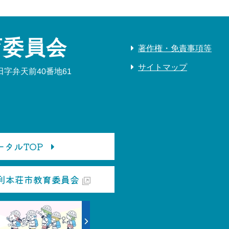
育委員会
著作権・免責事項等
サイトマップ
字弁天前40番地61
タルTOP
利本荘市教育委員会