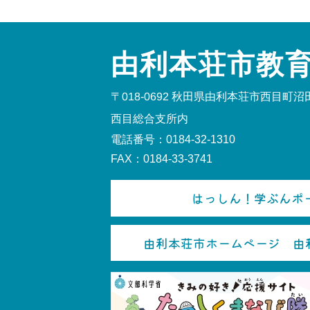
由利本荘市教
〒018-0692
秋田県由利本荘市西目町沼田
西目総合支所内
電話番号：0184-32-1310
FAX：0184-33-3741
はっしん！学ぶんポー
由利本荘市ホームページ 由