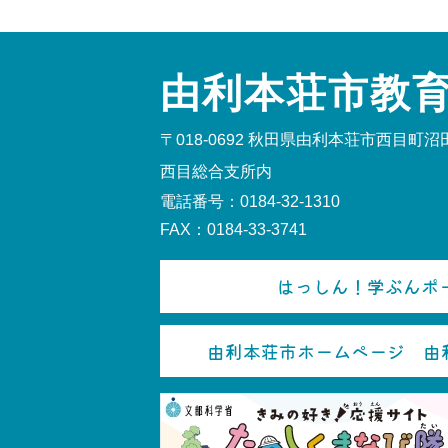
由利本荘市教
〒018-0692
秋田県由利本荘市西目町沼田
西目総合支所内
電話番号：0184-32-1310
FAX：0184-33-3741
はっしん！学ぶんポー
由利本荘市ホームページ 由