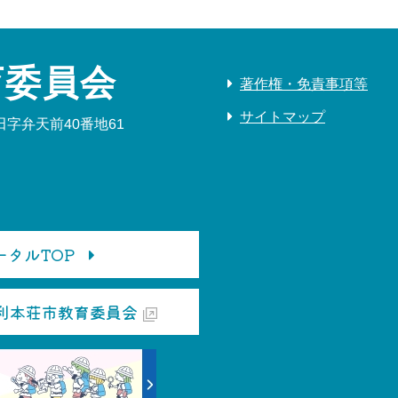
育委員会
著作権・免責事項等
サイトマップ
字弁天前40番地61
タルTOP
利本荘市教育委員会