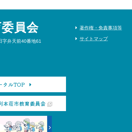
育委員会
著作権・免責事項等
サイトマップ
字弁天前40番地61
タルTOP
利本荘市教育委員会