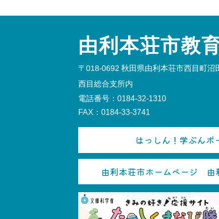
由利本荘市教
〒018-0692
秋田県由利本荘市西目町沼田
西目総合支所内
電話番号：0184-32-1310
FAX：0184-33-3741
はっしん！学ぶんポー
由利本荘市ホームページ 由