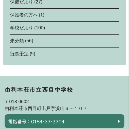
保健だより
(27)
保護者の方へ
(1)
学校だより
(100)
未分類
(56)
行事予定
(5)
由利本荘市立西目中学校
〒018-0602
由利本荘市西目町出戸字浜山６－１０７
電話番号：0184-33-2304