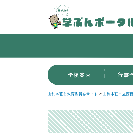
学校案内
行事
>
由利本荘市教育委員会サイト
由利本荘市立西