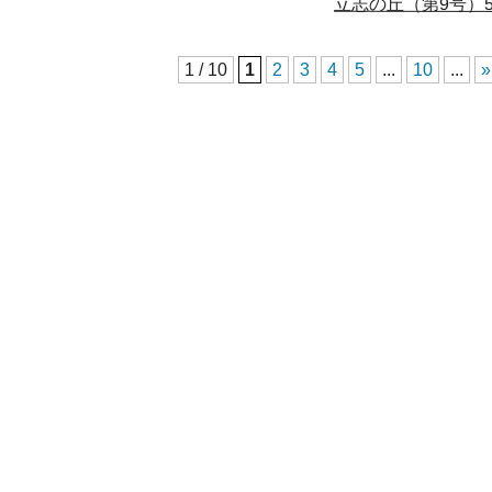
立志の丘（第9号）5
1 / 10
1
2
3
4
5
...
10
...
»