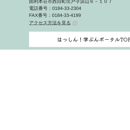
由利本荘市西目町出戸字浜山６－１０７
電話番号：0184-33-2304
FAX番号：0184-33-4199
アクセス方法を見る
はっしん！学ぶんポータルTO
由利本荘市ホームページ 由利本荘市
著作権・免責事項等