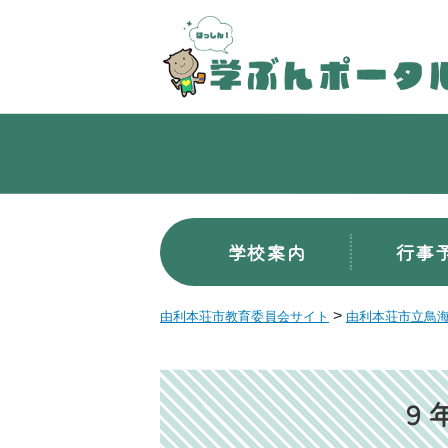
学校案内
行事
>
由利本荘市教育委員会サイト
由利本荘市立鳥
９