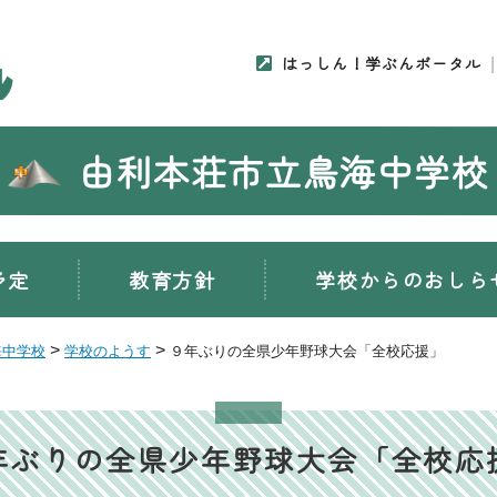
はっしん！学ぶんポータル
由利本荘市立鳥海中学校
予定
教育方針
学校からのおしら
>
>
海中学校
学校のようす
９年ぶりの全県少年野球大会「全校応援」
年ぶりの全県少年野球大会「全校応