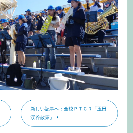
新しい記事へ：全校ＰＴＣＲ「玉田
レ
渓谷散策」