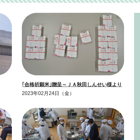
｢合格祈願米｣贈呈～ＪＡ秋田しんせい様より
2023年02月24日（金）