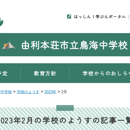
はっしん！学ぶんポータル
由利本荘市立鳥海中学校
予定
教育方針
学校からのおしら
>
>
>
海中学校
学校のようす
2023年
2月
2023年2月の学校のようすの記事一