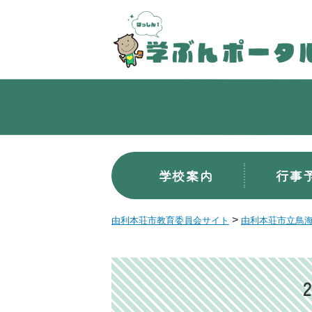
学校案内
行事
>
由利本荘市教育委員会サイト
由利本荘市立鳥