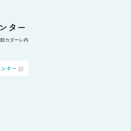
ンター
流館カダーレ内
センター