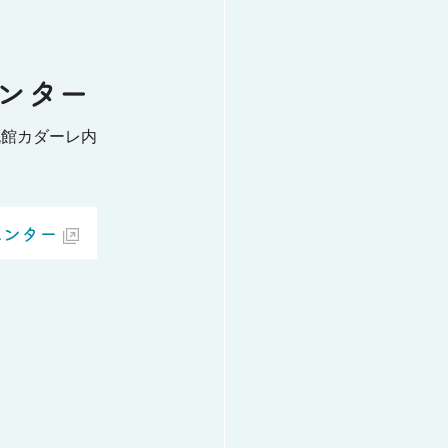
ンター
流館カダーレ内
センター