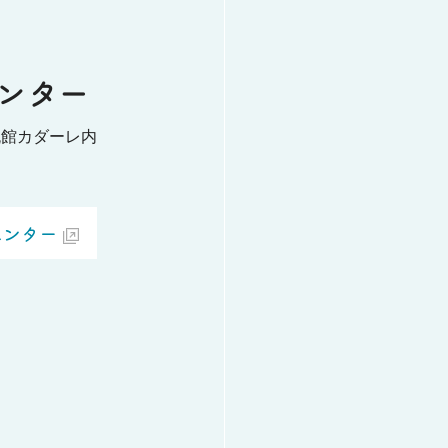
ンター
流館カダーレ内
センター