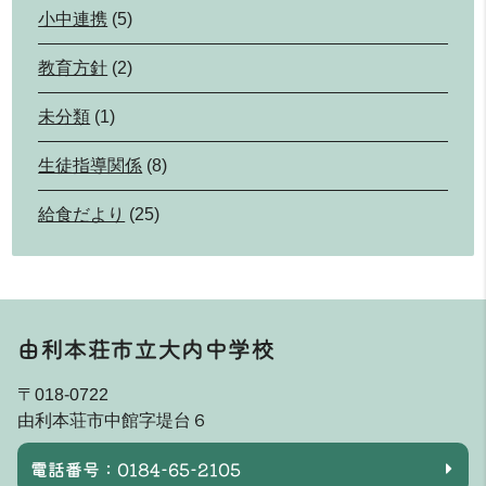
小中連携
(5)
教育方針
(2)
未分類
(1)
生徒指導関係
(8)
給食だより
(25)
由利本荘市立大内中学校
〒018-0722
由利本荘市中館字堤台６
電話番号：0184-65-2105