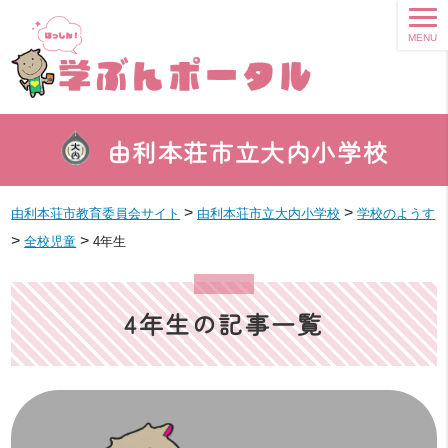
MENU
由利本荘市立大内小学校
>
>
由利本荘市教育委員会サイト
由利本荘市立大内小学校
学校のようす
>
>
全校児童
4年生
4年生の記事一覧