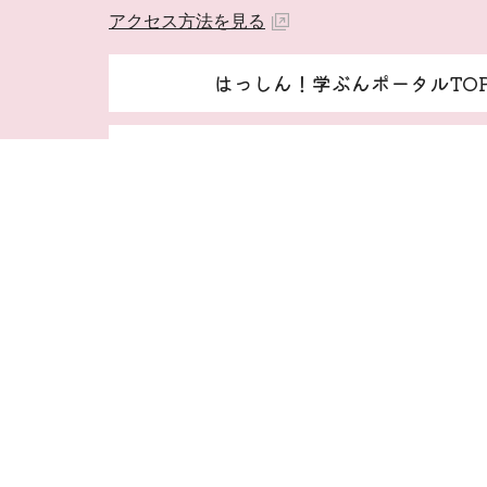
アクセス方法を見る
はっしん！学ぶんポータルTO
由利本荘市ホームページ 由利本荘市
著作権・免責事項等