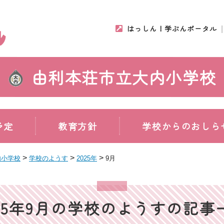
はっしん！学ぶんポータル
由利本荘市立大内小学校
予定
教育方針
学校からのおしら
>
>
>
内小学校
学校のようす
2025年
9月
025年9月の学校のようすの記事