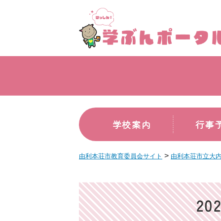
学校案内
行事
>
由利本荘市教育委員会サイト
由利本荘市立大
2